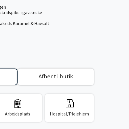
agen
lakridspibe i gaveæske
Lakrids Karamel & Havsalt
Afhent i butik
Arbejdsplads
Hospital/Plejehjem