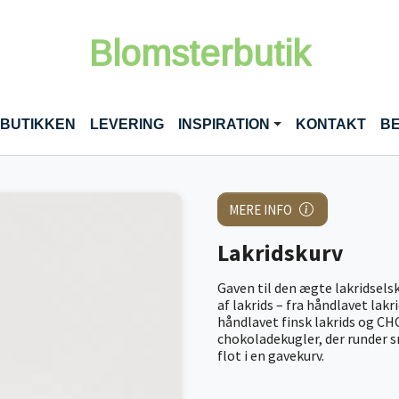
Blomsterbutik
RENT)
 BUTIKKEN
LEVERING
INSPIRATION
KONTAKT
BE
MERE INFO
Lakridskurv
Gaven til den ægte lakridsels
af lakrids – fra håndlavet lakr
håndlavet finsk lakrids og CH
chokoladekugler, der runder 
flot i en gavekurv.