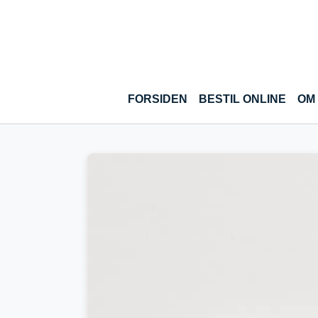
Gå til hoved-indhold
(CUR
FORSIDEN
BESTIL ONLINE
OM