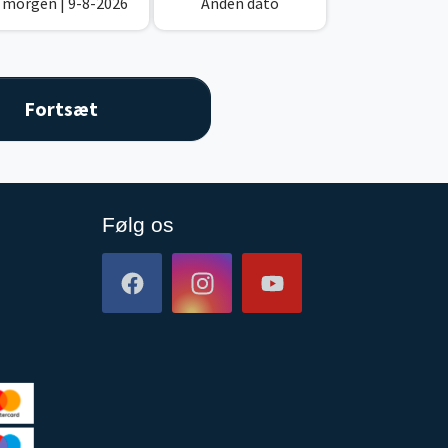
I morgen
| 9-8-2026
Anden dato
Følg os