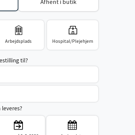
Afhent i butik
Arbejdsplads
Hospital/Plejehjem
tilling til?
n leveres?