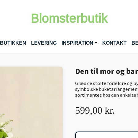
Blomsterbutik
RENT)
 BUTIKKEN
LEVERING
INSPIRATION
KONTAKT
BE
Den til mor og ba
Glæd de stolte forældre og b
symbolske buketarrangement. 
sortimentet hos den enkelte fl
599,00 kr.