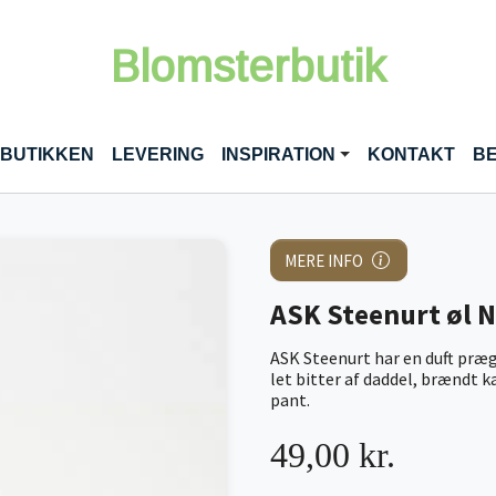
Blomsterbutik
RENT)
 BUTIKKEN
LEVERING
INSPIRATION
KONTAKT
BE
MERE INFO
ASK Steenurt øl Nr
ASK Steenurt har en duft præg
let bitter af daddel, brændt 
pant.
49,00 kr.