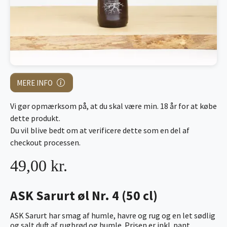
MERE INFO
Vi gør opmærksom på, at du skal være min. 18 år for at købe
dette produkt.
Du vil blive bedt om at verificere dette som en del af
checkout processen.
49,00 kr.
ASK Sarurt øl Nr. 4 (50 cl)
ASK Sarurt har smag af humle, havre og rug og en let sødlig
og salt duft af rugbrød og humle. Prisen er inkl. pant.