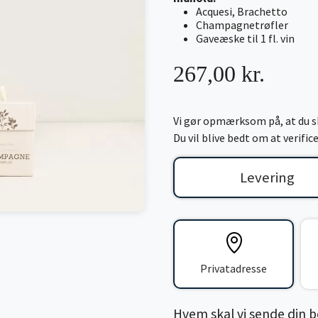
Acquesi, Brachetto
Champagnetrøfler
Gaveæske til 1 fl. vin
267,00 kr.
Vi gør opmærksom på, at du sk
Du vil blive bedt om at verifi
Levering
Privatadresse
Hvem skal vi sende din bes