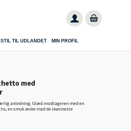
STIL TIL UDLANDET
MIN PROFIL
achetto med
r
 særlig anledning. Glæd modtageren med en
etto, en smuk æske med de skønneste