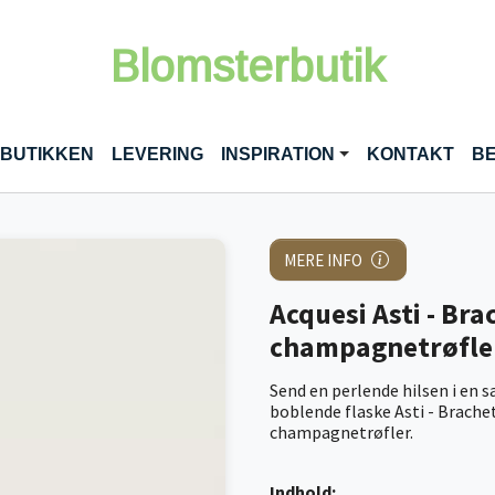
Blomsterbutik
RENT)
 BUTIKKEN
LEVERING
INSPIRATION
KONTAKT
BE
MERE INFO
Acquesi Asti - Br
champagnetrøfle
Send en perlende hilsen i en
boblende flaske Asti - Brach
champagnetrøfler.
Indhold: