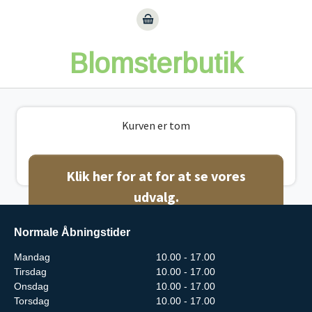
Gå til hoved-indhold
Blomsterbutik
Kurven er tom
Klik her for at for at se vores
udvalg.
Normale Åbningstider
Mandag
10.00 - 17.00
Tirsdag
10.00 - 17.00
Onsdag
10.00 - 17.00
Torsdag
10.00 - 17.00